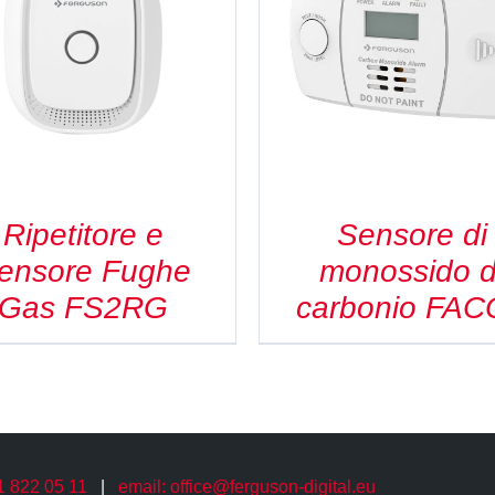
DETAILS
DETAILS
Ripetitore e
Sensore di
ensore Fughe
monossido d
Gas FS2RG
carbonio FAC
61 822 05 11
|
email: office@ferguson-digital.eu