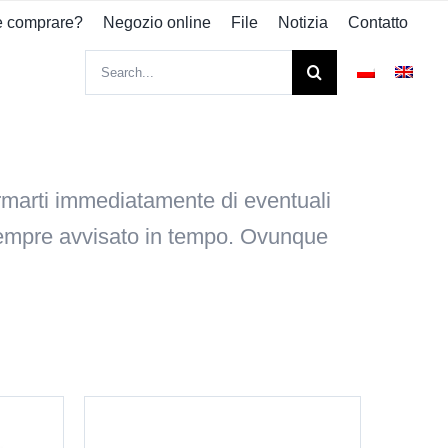
 comprare?
Negozio online
File
Notizia
Contatto
Search
for:
rmarti immediatamente di eventuali
i sempre avvisato in tempo. Ovunque