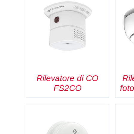
DETAILS
Rilevatore di CO
Ril
FS2CO
fot