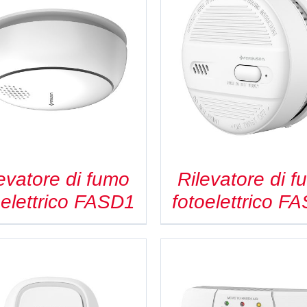
DETAILS
DETAILS
evatore di fumo
Rilevatore di 
oelettrico FASD1
fotoelettrico F