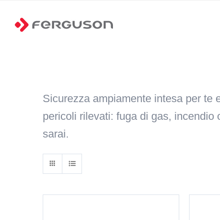
Skip
to
content
Sicurezza ampiamente intesa per te e 
pericoli rilevati: fuga di gas, incend
sarai.