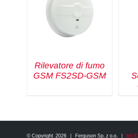
DETAILS
Rilevatore di fumo
GSM FS2SD-GSM
S
© Copyright
2026 | Ferguson Sp. z o.o. |
tel: 