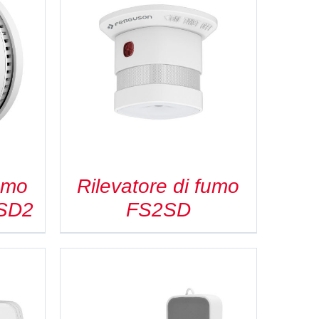
fumo
Rilevatore di fumo
ASD2
FS2SD