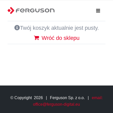
Przejdź
do
Toggle
Navigati
zawartości
Twój koszyk aktualnie jest pusty.
Strona główna
Wróć do sklepu
Produkty
Gdzie kupić?
Sklep Online
Pliki
© Copyright
2026 | Ferguson Sp. z o.o. |
email:
Kariera
office@ferguson-digital.eu
Aktualności