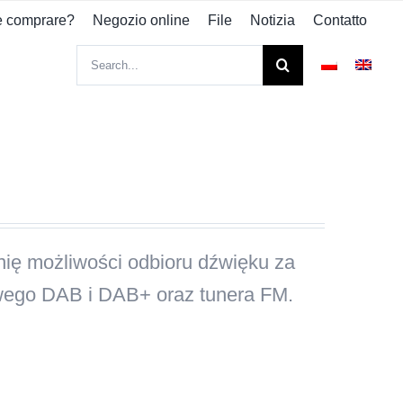
 comprare?
Negozio online
File
Notizia
Contatto
Search
for:
nię możliwości odbioru dźwięku za
wego DAB i DAB+ oraz tunera FM.