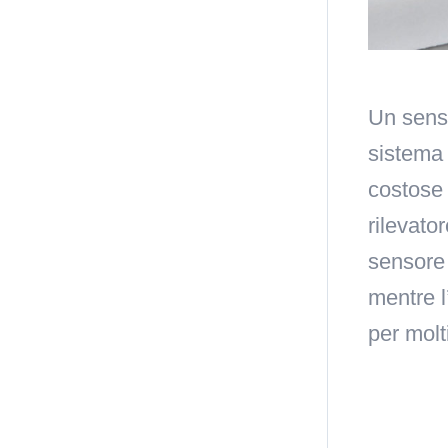
Un senso
sistema 
costose 
rilevato
sensore 
mentre l
per molt