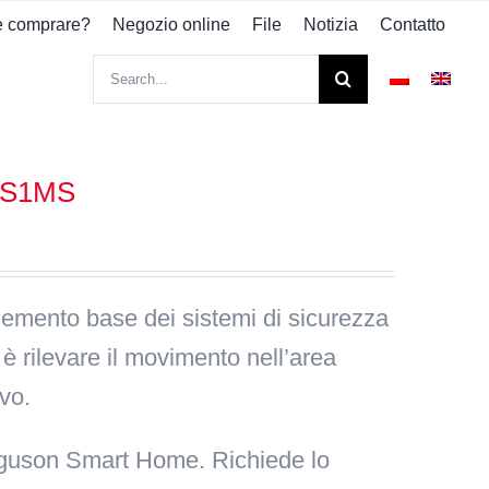
 comprare?
Negozio online
File
Notizia
Contatto
Search
for:
 FS1MS
elemento base dei sistemi di sicurezza
 è rilevare il movimento nell’area
ivo.
rguson Smart Home. Richiede lo