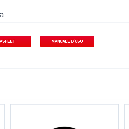
ca
TASHEET
MANUALE D`USO