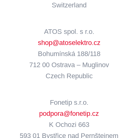
Switzerland
ATOS spol. s r.o.
shop@atoselektro.cz
Bohumínská 188/118
712 00 Ostrava – Muglinov
Czech Republic
Fonetip s.r.o.
podpora@fonetip.cz
K Ochozi 663
593 01 Bystřice nad Pernštejnem