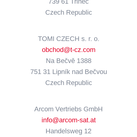
739 61 Třinec
Czech Republic
TOMI CZECH s. r. o.
obchod@t-cz.com
Na Bečvě 1388
751 31 Lipník nad Bečvou
Czech Republic
Arcom Vertriebs GmbH
info@arcom-sat.at
Handelsweg 12