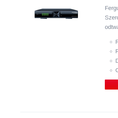
Ferg
Sze
odtw
C