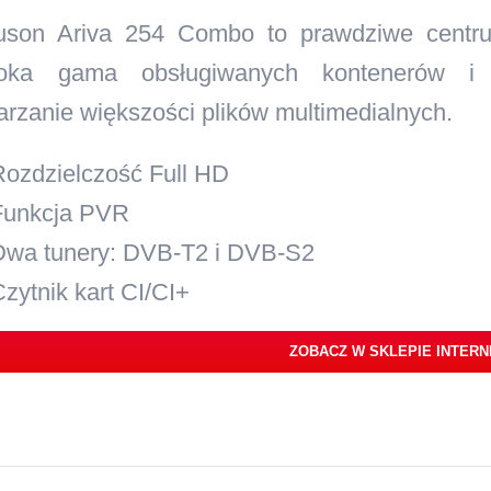
uson Ariva 254 Combo to prawdziwe centru
roka gama obsługiwanych kontenerów i
arzanie większości plików multimedialnych.
Rozdzielczość Full HD
Funkcja PVR
Dwa tunery: DVB-T2 i DVB-S2
zytnik kart CI/CI+
ZOBACZ W SKLEPIE INTER