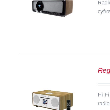
Radi
cyfr
Reg
Hi-Fi
radio