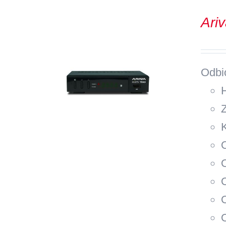
Ari
Odbi