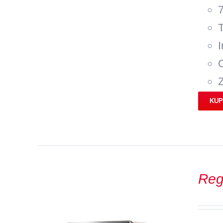
I
KUP
Reg