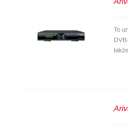
Ari
To un
DVB-
takż
Ari