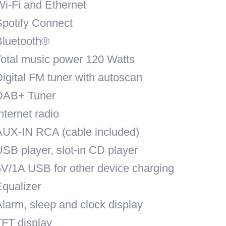
Wi-Fi
and
Ethernet
Spotify Connect
Bluetooth®
Total music power 120 Watts
Digital FM tuner with autoscan
DAB+ Tuner
nternet radio
AUX-IN RCA (cable included)
USB player, slot-in CD player
5V/1A USB for other device charging
Equalizer
Alarm, sleep and clock display
TFT display