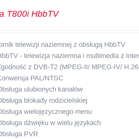
va T800i HbbTV
ornik telewizji naziemnej z obsługą HbbTV
HbbTV
- telewizja naziemna i multimedia z Inte
Zgodność z DVB-T2 (MPEG-II/ MPEG-IV/ H.264
Konwersja PAL/NTSC
Obsługa ulubionych kanałów
Obsługa blokady rodzicielskiej
Obsługa wielojęzycznego menu
Obsługa dźwięku w wielu językach
Obsługa PVR