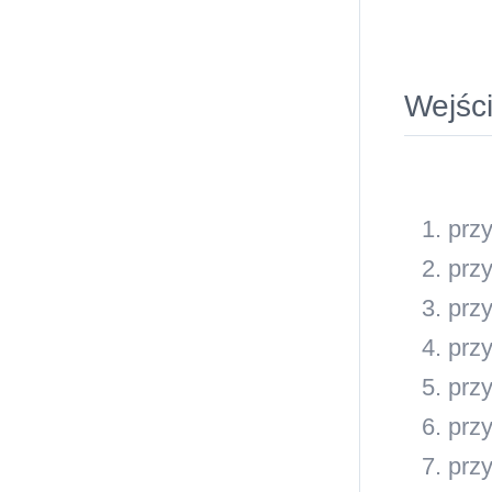
Wejści
prz
prz
prz
prz
prz
prz
prz