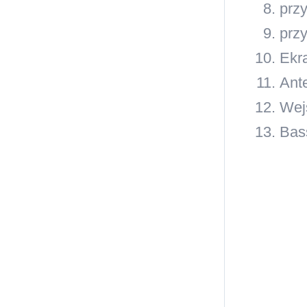
prz
prz
Ekr
Ant
Wej
Bas