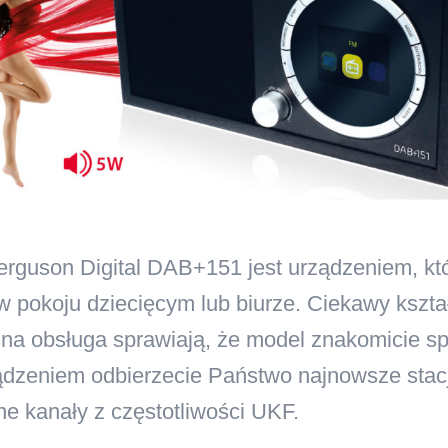
erguson Digital DAB+151 jest urządzeniem, któ
w pokoju dziecięcym lub biurze. Ciekawy kształ
zna obsługa sprawiają, że model znakomicie s
ądzeniem odbierzecie Państwo najnowsze stacj
ne kanały z częstotliwości UKF.