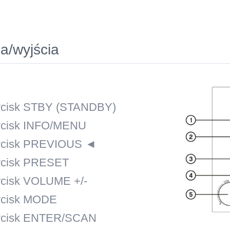
a/wyjścia
ycisk STBY (STANDBY)
ycisk INFO/MENU
ycisk PREVIOUS ◄
ycisk PRESET
ycisk VOLUME +/-
ycisk MODE
ycisk ENTER/SCAN