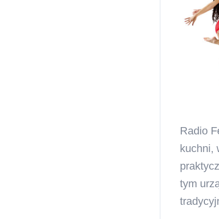
Radio F
kuchni, 
praktyc
tym urz
tradycyj