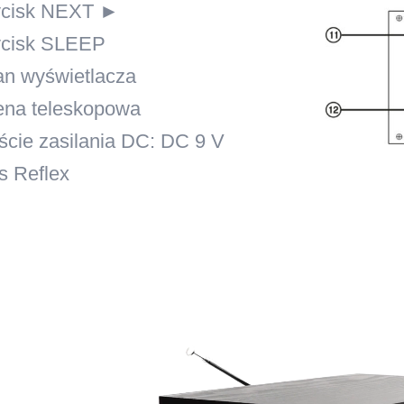
ycisk NEXT ►
ycisk SLEEP
an wyświetlacza
ena teleskopowa
ście zasilania DC: DC 9 V
s Reflex