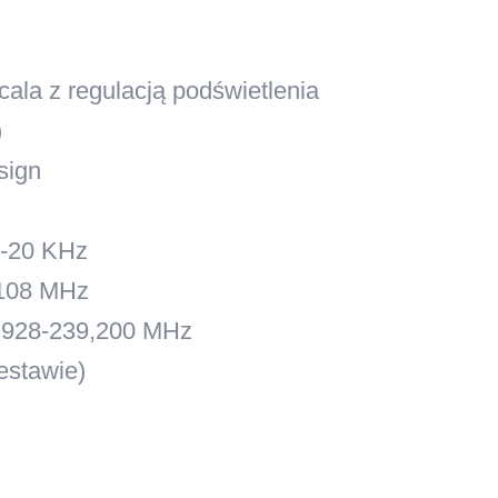
ala z regulacją podświetlenia
)
sign
0-20 KHz
-108 MHz
,928-239,200 MHz
estawie)