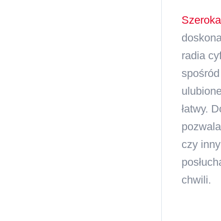
Szeroka
doskona
radia cy
spośród
ulubione
łatwy. 
pozwala 
czy inn
posłuch
chwili.