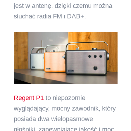
jest w antenę, dzięki czemu można
słuchać radia FM i DAB+.
Regent P1
to niepozornie
wyglądający, mocny zawodnik, który
posiada dwa wielopasmowe
głośniki, zapewniąjace jakość i moc