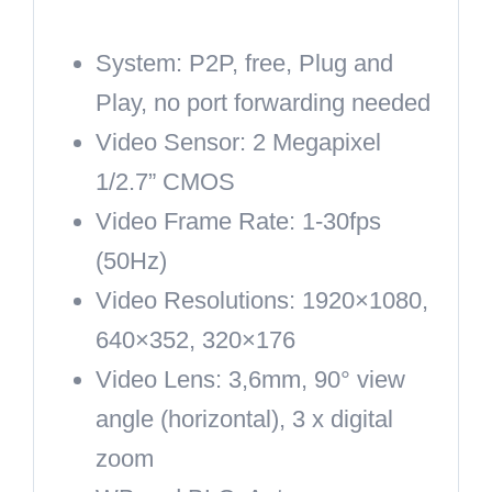
System:
P2P, free, Plug and
Play, no port forwarding needed
Video Sensor:
2 Megapixel
1/2.7” CMOS
Video Frame Rate:
1-30fps
(50Hz)
Video Resolutions:
1920×1080,
640×352, 320×176
Video Lens:
3,6mm, 90° view
angle (horizontal), 3 x digital
zoom