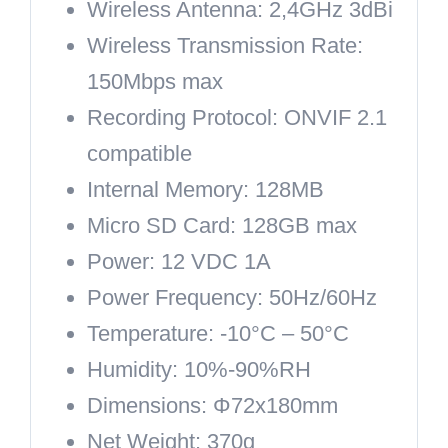
Wireless Antenna:
2,4GHz 3dBi
Wireless Transmission Rate:
150Mbps max
Recording Protocol:
ONVIF 2.1
compatible
Internal Memory:
128MB
Micro SD Card:
128GB max
Power:
12 VDC 1A
Power Frequency:
50Hz/60Hz
Temperature:
-10°C – 50°C
Humidity:
10%-90%RH
Dimensions:
Φ72x180mm
Net Weight:
370g