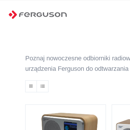
Przejdź
do
zawartości
Poznaj nowoczesne odbiorniki radiowe
urządzenia Ferguson do odtwarzania 