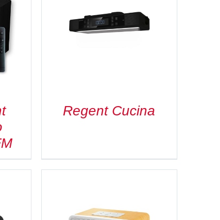
t
Regent Cucina
o
FM