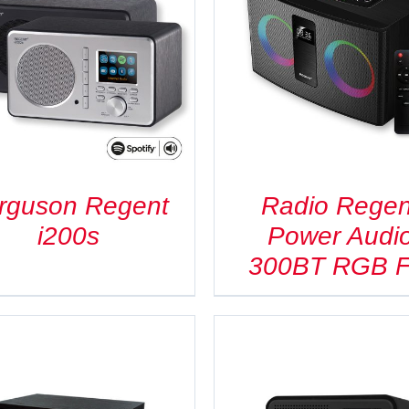
SZCZEGÓŁY
SZCZEGÓŁY
rguson Regent
Radio Regen
i200s
Power Audi
300BT RGB 