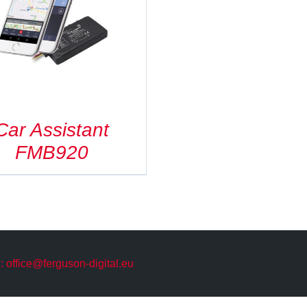
Car Assistant
FMB920
: office@ferguson-digital.eu