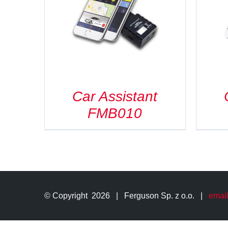
SZCZEGÓŁY
Car Assistant
FMB010
© Copyright
2026 | Ferguson Sp. z o.o. |
email