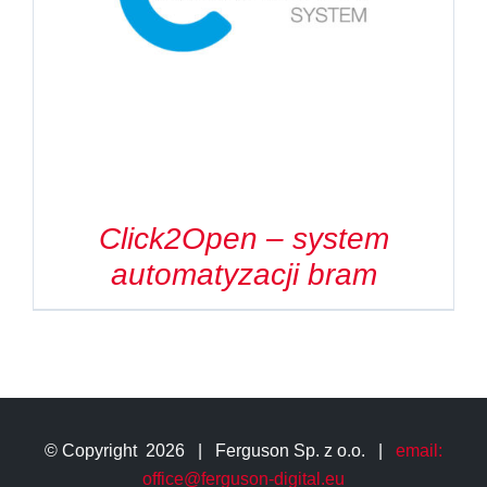
Kontakt
Szukaj
Click2Open – system
automatyzacji bram
© Copyright
2026 | Ferguson Sp. z o.o. |
email:
office@ferguson-digital.eu